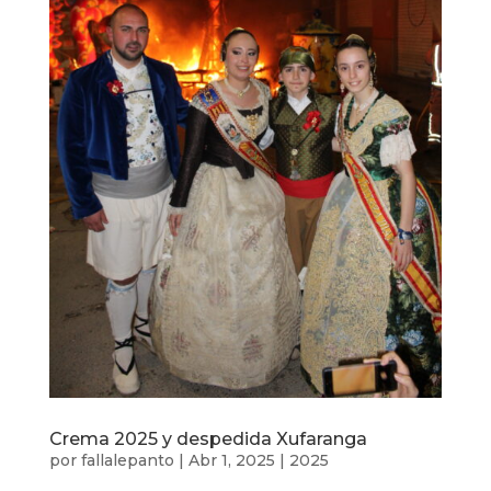
Crema 2025 y despedida Xufaranga
por
fallalepanto
|
Abr 1, 2025
|
2025